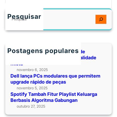
Pesquisar
S
e
a
r
c
h
Postagens populares
Empresas lançam plataformas de
aprendizado corporativo em realidade
mista
novembro 6, 2025
Dell lança PCs modulares que permitem
upgrade rápido de peças
novembro 5, 2025
Spotify Tambah Fitur Playlist Keluarga
Berbasis Algoritma Gabungan
outubro 27, 2025