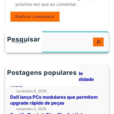
próxima vez que eu comentar.
Pesquisar
S
e
a
r
c
h
Postagens populares
Empresas lançam plataformas de
aprendizado corporativo em realidade
mista
novembro 6, 2025
Dell lança PCs modulares que permitem
upgrade rápido de peças
novembro 5, 2025