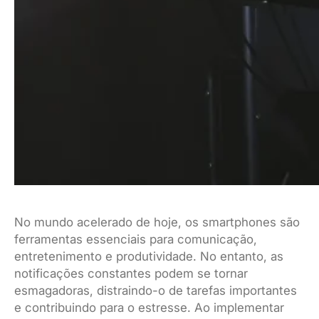
No mundo acelerado de hoje, os smartphones são
ferramentas essenciais para comunicação,
entretenimento e produtividade. No entanto, as
notificações constantes podem se tornar
esmagadoras, distraindo-o de tarefas importantes
e contribuindo para o estresse. Ao implementar